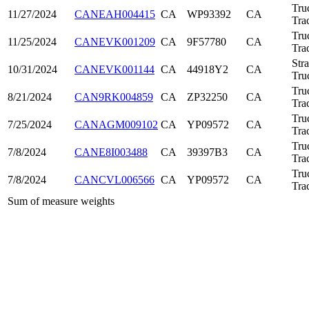
Tru
11/27/2024
CANEAH004415
CA
WP93392
CA
Tra
Tru
11/25/2024
CANEVK001209
CA
9F57780
CA
Tra
Stra
10/31/2024
CANEVK001144
CA
44918Y2
CA
Tru
Tru
8/21/2024
CAN9RK004859
CA
ZP32250
CA
Tra
Tru
7/25/2024
CANAGM009102
CA
YP09572
CA
Tra
Tru
7/8/2024
CANE8I003488
CA
39397B3
CA
Tra
Tru
7/8/2024
CANCVL006566
CA
YP09572
CA
Tra
Sum of measure weights