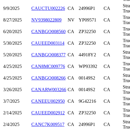
Stra
9/9/2025
CAUCTU002226
CA
24996P1
CA
Tru
Tru
8/27/2025
NV9398022809
NV
YP09571
CA
Tra
Tru
6/20/2025
CANBGO008560
CA
ZP32250
CA
Tra
Tru
5/30/2025
CAUEED003114
CA
ZP32250
CA
Tra
Stra
5/20/2025
CANBGO008377
CA
44918Y2
CA
Tru
Tru
4/25/2025
CAN8MC009776
CA
WP93392
CA
Tra
Stra
4/25/2025
CANBGO008266
CA
00149S2
CA
Tru
Stra
3/26/2025
CANARW003266
CA
00149S2
CA
Tru
Tru
3/7/2025
CANEEU002950
CA
9G42216
CA
Tra
Tru
2/14/2025
CAUEED002912
CA
ZP32250
CA
Tra
Stra
2/4/2025
CANC7K009517
CA
24996P1
CA
Tru