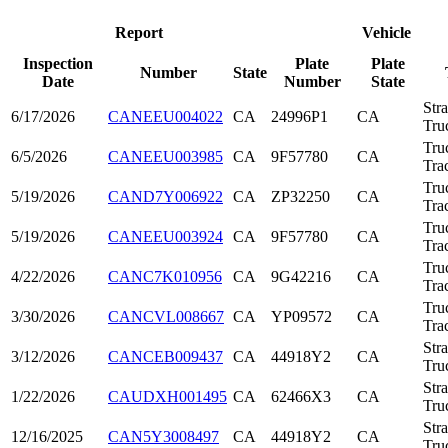
Report
Vehicle
Inspection
Plate
Plate
Number
State
Date
Number
State
Stra
6/17/2026
CANEEU004022
CA
24996P1
CA
Tru
Tru
6/5/2026
CANEEU003985
CA
9F57780
CA
Tra
Tru
5/19/2026
CAND7Y006922
CA
ZP32250
CA
Tra
Tru
5/19/2026
CANEEU003924
CA
9F57780
CA
Tra
Tru
4/22/2026
CANC7K010956
CA
9G42216
CA
Tra
Tru
3/30/2026
CANCVL008667
CA
YP09572
CA
Tra
Stra
3/12/2026
CANCEB009437
CA
44918Y2
CA
Tru
Stra
1/22/2026
CAUDXH001495
CA
62466X3
CA
Tru
Stra
12/16/2025
CAN5Y3008497
CA
44918Y2
CA
Tru