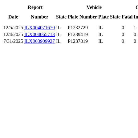
Report
Vehicle
C
Date
Number
State
Plate Number
Plate State
Fatal
In
12/5/2025
ILX004071670
IL
P1232729
IL
0
1
12/4/2025
ILX004065713
IL
P1239419
IL
0
0
7/31/2025
ILX003909927
IL
P1237819
IL
0
0